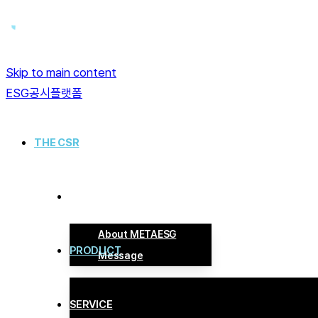
Skip to main content
ESG공시플랫폼
THE CSR
ABOUT US
About METAESG
PRODUCT
Message
PRODUCT
SERVICE
METAESG Veritas로 보다 빠르고 효율적인 E